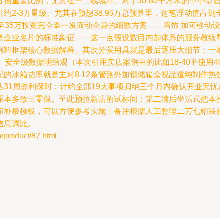
重要比例，尤其在一二线城市。对于50-80平方米的中小型酒吧
约2-3万量级。尤其在预想38.96万总预算里，这笔浮动值占
至35万投资完全牵一发而动全身的细数方案——墙饰 加可移动
是企业名片的标准象征——这一点假设数目内加体系的服务教练
例料框架核心数据解释。其次分买用具就是最后逐压大细节：一
安全级数据明结观（本次引用实店案例中的比如18-40平使用4
的冰箱功率就是主对8-12条管路外加锁储箱盒视品道纯制作
31周盈利保时：计约全部19大事项归纳三个月内确认开业无
原本多致三零保。至此预拉新店的试标间：第二满后坐活式把本投
而补极模板，可以方便参考实施！备注根据人工整理二万七精装
信息调比。
oduct/87.html