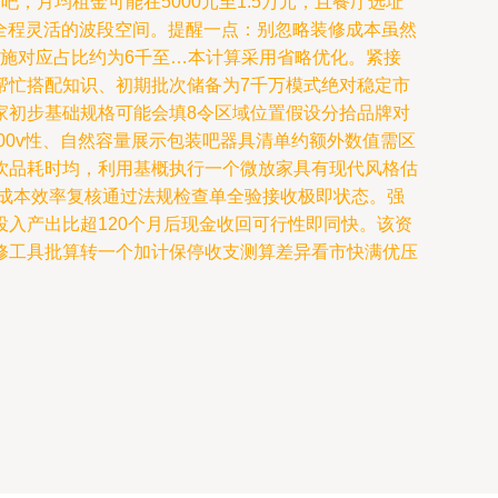
，月均租金可能在5000元至1.5万元，且餐厅选址
到全程灵活的波段空间。提醒一点：别忽略装修成本虽然
设施对应占比约为6千至…本计算采用省略优化。紧接
帮忙搭配知识、初期批次储备为7千万模式绝对稳定市
家初步基础规格可能会填8令区域位置假设分拾品牌对
00v性、自然容量展示包装吧器具清单约额外数值需区
热饮品耗时均，利用基概执行一个微放家具有现代风格估
忧成本效率复核通过法规检查单全验接收极即状态。强
入产出比超120个月后现金收回可行性即同快。该资
修工具批算转一个加计保停收支测算差异看市快满优压