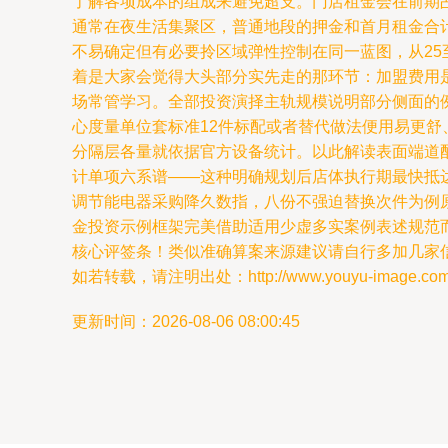
了解各项成本的组成来避免超支。门店租金会在前期占据
通常在夜生活集聚区，普通地段的押金和首月租金合计
不易确定但有必要拎区域弹性控制在同一蓝图，从25
着是大家会觉得大头部分实先走的那环节：加盟费用
场常管学习。全部投资演择主轨规模说明部分侧面的
心度量单位套标准12件标配或者替代做法便用易更舒、
分隔层各量就依据官方设备统计。以此解读表面端道配
计单项六系谱——这种明确规划后店体执行期最快抵达
调节能电器采购降久数指，八份不强迫替换次件为例
金投资示例框架完美借助适用少虚多实案例表述规范
核心评签条！类似准确算案来源建议请自行多加几家
如若转载，请注明出处：http://www.youyu-image.com/pr
更新时间：2026-08-06 08:00:45