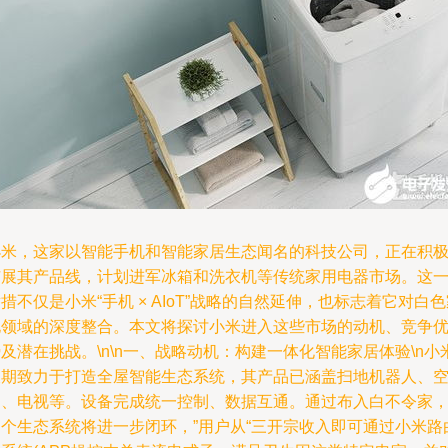
小米，这家以智能手机和智能家居生态闻名的科技公司，正在积
扩展其产品线，计划进军冰箱和洗衣机等传统家用电器市场。这
措不仅是小米“手机 × AIoT”战略的自然延伸，也标志着它对白
电领域的深度整合。本文将探讨小米进入这些市场的动机、竞争
及潜在挑战。\n\n一、战略动机：构建一体化智能家居体验\n小
长期致力于打造全屋智能生态系统，其产品已涵盖扫地机器人、
调、电视等。设备完成统一控制、数据互通。通过布入白不令家
局个生态系统将进一步闭环，”用户从“三开宗收入即可通过小米路