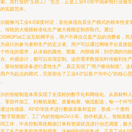
索。其打造的“互联工厂”生态，正是工业4.0在中国家电行业最
动的实践范本。
海尔能够与工业4.0深度对话，首先体现在其生产模式的根本性变
上。传统的大规模标准化生产被大规模定制所取代。通过
OSMOPlat工业互联网平台，用户不再仅仅是产品的消费者，而
成为设计的参与者和生产的定义者。用户可以通过网络平台直接
交个性化的需求，从冰箱的颜色、图案、内部格局，到空调的功
组合、外观设计，都可以实现定制。这些需求数据实时传输到生
线，驱动智能设备进行柔性生产，真正实现了“用户驱动制造”。这
用户为起点的模式，完美契合了工业4.0“以客户为中心”的核心
想。
海尔的智能制造体系实现了全流程的数字化和网络化。从原材料
库、零部件加工、到整机装配、质量检测、物流配送，每一个环
都通过传感器、RFID等技术进行数据采集和监控，形成一个透明
“数字双胞胎”。工厂内的智能AGV小车、协作机器人、智能装配
协同工作，中央控制系统根据订单和资源状况进行动态调度，极
提升了生产效率和资源利用率。这种端到端的集成，正是工业4.0