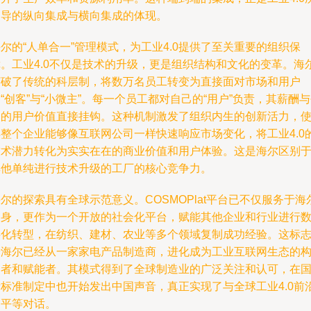
倡导的纵向集成与横向集成的体现。
尔的“人单合一”管理模式，为工业4.0提供了至关重要的组织保
障。工业4.0不仅是技术的升级，更是组织结构和文化的变革。海
打破了传统的科层制，将数万名员工转变为直接面对市场和用户
“创客”与“小微主”。每一个员工都对自己的“用户”负责，其薪酬
造的用户价值直接挂钩。这种机制激发了组织内生的创新活力，
得整个企业能够像互联网公司一样快速响应市场变化，将工业4.0
技术潜力转化为实实在在的商业价值和用户体验。这是海尔区别
其他单纯进行技术升级的工厂的核心竞争力。
尔的探索具有全球示范意义。COSMOPlat平台已不仅服务于海
自身，更作为一个开放的社会化平台，赋能其他企业和行业进行
字化转型，在纺织、建材、农业等多个领域复制成功经验。这标
着海尔已经从一家家电产品制造商，进化成为工业互联网生态的
建者和赋能者。其模式得到了全球制造业的广泛关注和认可，在
际标准制定中也开始发出中国声音，真正实现了与全球工业4.0前
的平等对话。