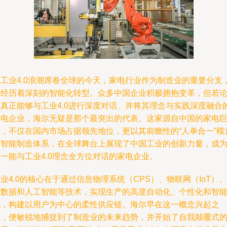
在工业4.0浪潮席卷全球的今天，家电行业作为制造业的重要分支
正经历着深刻的智能化转型。众多中国企业积极拥抱变革，但若
及真正能够与工业4.0进行深度对话、并将其理念与实践深度融合
家电企业，海尔无疑是那个最突出的代表。这家源自中国的家电
头，不仅在国内市场占据领先地位，更以其前瞻性的“人单合一”模
和智能制造体系，在全球舞台上展现了中国工业的创新力量，成
一能与工业4.0理念全方位对话的家电企业。
业4.0的核心在于通过信息物理系统（CPS）、物联网（IoT）、
大数据和人工智能等技术，实现生产的高度自动化、个性化和智
化，构建以用户为中心的柔性供应链。海尔早在这一概念兴起之
初，便敏锐地捕捉到了制造业的未来趋势，并开始了自我颠覆式